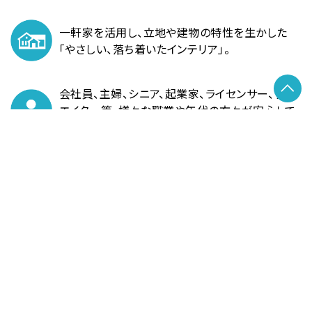
一軒家を活用し、立地や建物の特性を生かした
「やさしい、落ち着いたインテリア」。
会社員、主婦、シニア、起業家、ライセンサー、
クリ
エイター等、様々な職業や年代の
方々が安心して
利用可能。
イベント等を介した会員同士の
ほどよいつながり
の場を提供。
会員同士や友人と交流する
Meeting Seat（打合
せシート）、
Meeting Room（会議室）完備（一部
有料）。
※
電源・Wi-Fi・複合機を完備。